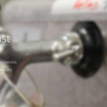
ist
en bereits
uen uns
n.