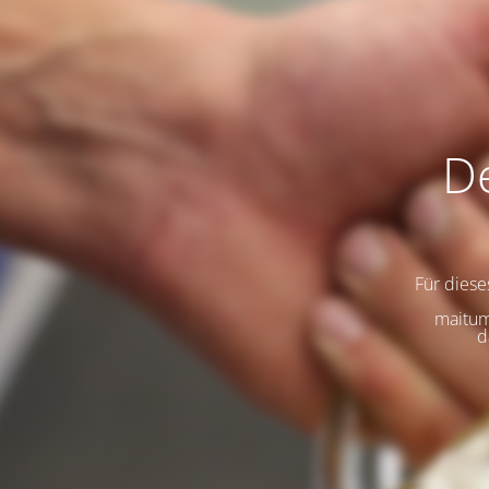
De
Für diese
maitum
d