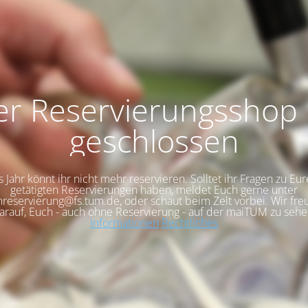
r Reservierungsshop 
geschlossen
s Jahr könnt ihr nicht mehr reservieren. Solltet ihr Fragen zu Eur
getätigten Reservierungen haben, meldet Euch gerne unter
reservierung@fs.tum.de, oder schaut beim Zelt vorbei. Wir fre
arauf, Euch - auch ohne Reservierung - auf der maiTUM zu sehe
Informationen
Rechtliches