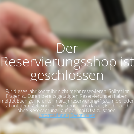
Der
Reservierungsshop ist
geschlossen
Für dieses Jahr könnt ihr nicht mehr reservieren. Solltet ihr
Fragen zu Euren bereits getätigten Reservierungen haben,
meldet Euch gerne unter maitumreservierung@fs.tum.de, oder
schaut beim Zelt vorbei. Wir freuen uns darauf, Euch - auch
ohne Reservierung - auf der maiTUM zu sehen.
Informationen
Rechtliches